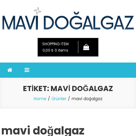
Skip
to
content
SHOPPING ITEM
0,00 ₺
0 items
ETIKET:
MAVI DOĞALGAZ
Home
Ürünler
mavi doğalgaz
mavi doğalgaz