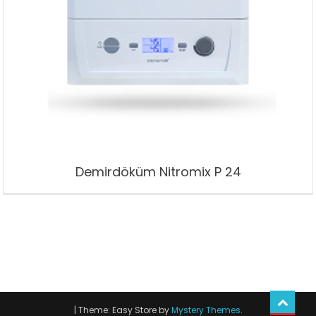
Demirdöküm Nitromix P 24
|
Theme: Easy Store by
Mystery Themes
.