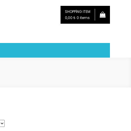
SHOPPING ITEM
0,00 ₺
0 items