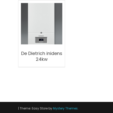
De Dietrich inidens
24kw
|
Theme: Easy Store by
Mystery Themes
.