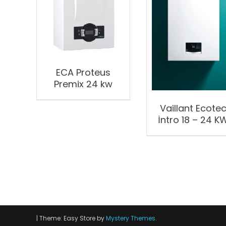
ECA Proteus
Premix 24 kw
Vaillant Ecote
İntro 18 – 24 K
|
Theme: Easy Store by
Mystery Themes
.