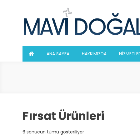
Skip
to
content
ANA SAYFA
HAKKIMIZDA
HİZMETLE
Fırsat Ürünleri
6 sonucun tümü gösteriliyor