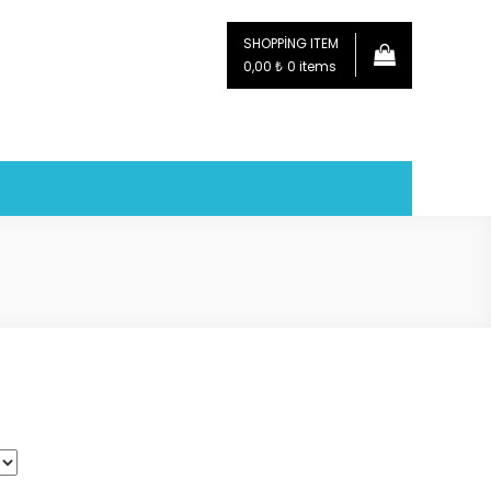
SHOPPING ITEM
0,00 ₺
0 items