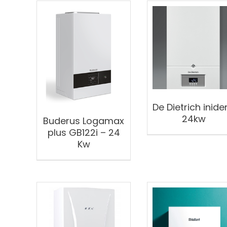
De Dietrich inide
24kw
Buderus Logamax
plus GB122i – 24
Kw